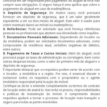
concorda em ser responsável pelo pagamento do aluguel se você não
cumprir suas obrigações. O seguro fiança é uma apólice que cobre o
pagamento do aluguel em caso de inadimplência.
5. Depósito de Segurança:
Em muitos casos, você precisará
fornecer um depósito de segurança, que é um valor geralmente
equivalente a um ou dois meses de aluguel. Esse valor é usado para
cobrir eventuais danos ao imóvel ou inadimplência.
6. Referências:
Pode ser solicitado que você forneça referências
pessoais ou profissionais que atestem sua idoneidade como inquilino.
7. Documentos Pessoais Adicionais:
Dependendo do locador ou
da imobiliária, podem ser solicitados documentos adicionais, como
comprovante de residência atual, certidões negativas de débitos,
entre outros.
8. Pagamento de Taxas e Custos Iniciais:
Além do aluguel, você
precisará pagar as taxas de administração ou corretagem, bem como
outras despesas iniciais, como o valor do primeiro mês de aluguel e o
depósito de segurança.
É importante destacar que os requisitos podem variar de acordo com
o locador, a imobiliária e a região. Por isso, é essencial discutir e
esclarecer todos os requisitos com o proprietário ou o agente
imobiliário responsável pela locação do imóvel.
Certifique-se de ler e entender completamente os termos do contrato
de locação antes de assiná-lo. Isso inclui os prazos, responsabilidades
e políticas de manutenção do imóvel. O cumprimento desses
requisitos ajudará a tornar o processo de locação mais tranquilo e
seguro para todas as partes envolvidas.